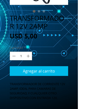
TRANSFORMADO
R 12V 2AMP
Precio
USD 5,00
Cantidad
*
Agregar al carrito
TRANSFORMADOR DE CORRIENTE 12V 
2AMP, IDEAL PARA CAMARAS DE 
SEGURIDAD, Y CUALQUIER OTRO 
DISPOSITIVO CON ENTRADA 12V.