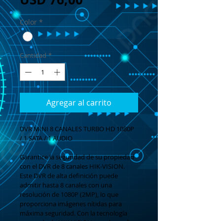
Color
*
Cantidad
*
Agregar al carrito
DVR MINI 8 CANALES TURBO HD 1080P 
/ 1 SATA / 1 AUDIO
Garantice la seguridad de su propiedad 
con el DVR de 8 canales HIK-VISION. 
Este DVR de alta definición puede 
admitir hasta 8 canales con una 
resolución de 1080P (2MP), lo que 
proporciona imágenes nítidas para 
máxima seguridad. Con la tecnología 